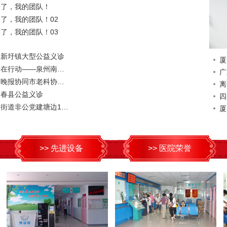
害了，我的团队！
了，我的团队！02
了，我的团队！03
安新圩镇大型公益义诊
厦
义诊在行动——泉州南安站
广
厦门晚报协同市老科协会赴长泰公益义诊
离
永春县公益义诊
四
湖里街道非公党建塘边1+X+Y联建片区成立大会
厦
>> 先进设备
>> 医院荣誉