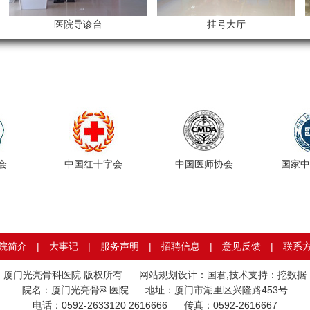
医院导诊台
挂号大厅
会
中国红十字会
中国医师协会
国家中
院简介
|
大事记
|
服务声明
|
招聘信息
|
意见反馈
|
联系
厦门光亮骨科医院 版权所有 网站规划设计：国君,技术支持：
挖数据
院名：厦门光亮骨科医院 地址：厦门市湖里区兴隆路453号
电话：0592-2633120 2616666 传真：0592-2616667