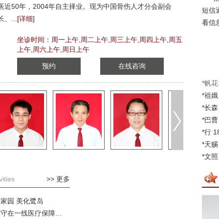
医近50年，2004年自主择业。现为中国骨伤人才分会副会
短信
长、...
[详细]
看信
坐诊时间：周一上午,周二上午,周三上午,周四上午,周五
上午,周六上午,周日上午
预约
在线咨询
*帆花
*祖娥
*长森
*巴曹
*行 1
*天赐
*文照
*舒予
vities
>> 更多
*耀聪
*璐 1
家园 美化鹭岛
向坚守在一线医疗保障的医护人员致敬