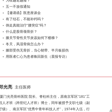
为啥越老越矮？
五一不放假通知
【邀请函】医患座谈会
有了结石，不能补钙吗？
倒走真能治疗“腰突症”吗？
什么是股骨颈骨折？
膝关节骨性关节炎该如何下楼梯？
冬天，风湿骨病怎么办？
膝部受伤无骨折，当心韧带、半月板损伤
用医者仁心为患者唤回新生（晨报专访）
郑光亮
主任医师
厦门光亮骨科医院 院长、脊柱科主任，原南京军区“181”工
程人才班（跨世纪人才班）博士，同年被授予文职七级（副
厅级）、南京军区“优秀中青年科技人才”，1974年入伍，行
点击