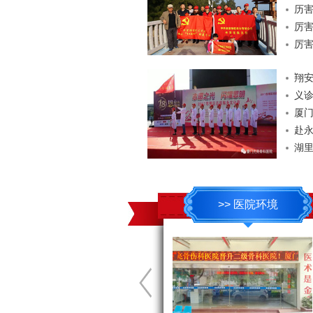
历
厉害
厉害
翔
赴
>> 医院环境