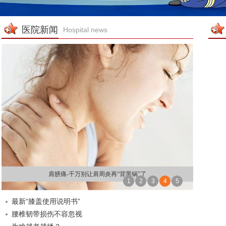
医院新闻
Hospital news
肩膀痛-千万别让肩周炎再“背黑锅”了
1
2
3
4
5
最新“膝盖使用说明书”
腰椎韧带损伤不容忽视