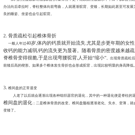
办法向后牵拉时，脊柱整体向前弯曲，人就逐渐驼背、变矮，长期如此甚至可发展
良的睡姿、坐姿也会引起驼背。
2. 骨质疏松引起椎体骨折
40岁,体内的钙质就开始流失.尤其是步更年期的女性
一般人年过
收钙的能力减弱,钙的流失更为显著。随着骨质的密度越来越疏,
脊椎骨变得很脆,于是出现弯腰驼背,人开始“缩小”
。
出现骨质疏松
前矮后高的楔形。如果多个椎体发生骨折
也
会形成驼背，出现比较明显的身高降低
3.
椎间盘的正常退变
人老了以后就会逐渐出现各种组织器官的退化，其中的一种退化便是脊柱的
椎间盘的退化
；
二是椎体骨质的改变。
椎间盘髓核逐渐老化、失水、变薄
，
就
变矮了。